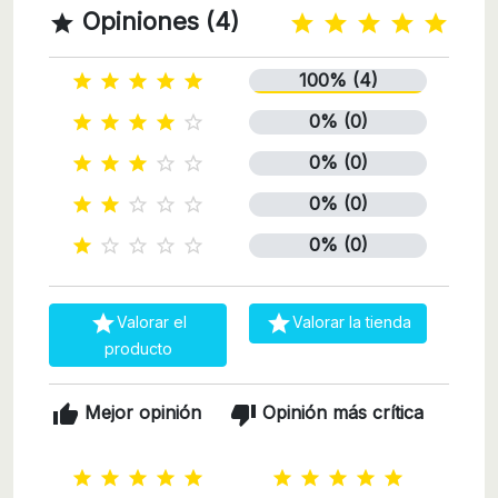
Opiniones (4)

100% (4)





0% (0)





0% (0)





0% (0)





0% (0)







Valorar el
Valorar la tienda
producto
thumb_up
thumb_down
Mejor opinión
Opinión más crítica









