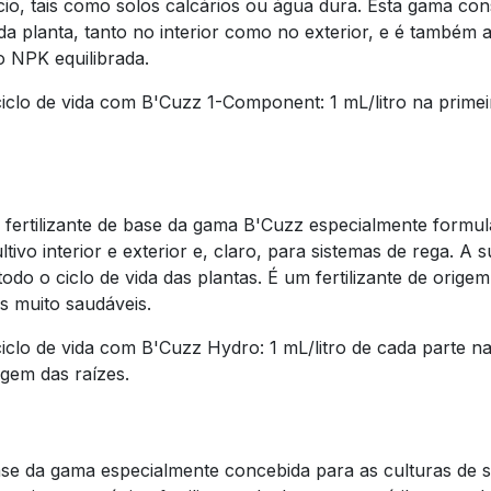
cio, tais como solos calcários ou água dura. Esta gama c
 da planta, tanto no interior como no exterior, e é também
o NPK equilibrada.
clo de vida com B'Cuzz 1-Component: 1 mL/litro na prime
 fertilizante de base da gama B'Cuzz especialmente formul
ivo interior e exterior e, claro, para sistemas de rega. A
 todo o ciclo de vida das plantas. É um fertilizante de ori
s muito saudáveis.
lo de vida com B'Cuzz Hydro: 1 mL/litro de cada parte n
agem das raízes.
ase da gama especialmente concebida para as culturas de 