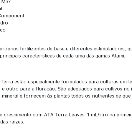
o Max
l
1-Component
ydro
oco
óprios fertilizantes de base e diferentes estimuladores, 
s principais características de cada uma das gamas Atami.
Terra estão especialmente formulados para culturas em terr
e outro para a floração. São adequados para cultivos no in
gem mineral e fornecem às plantas todos os nutrientes de q
 crescimento com ATA Terra Leaves: 1 mL/litro na prime
das raízes.