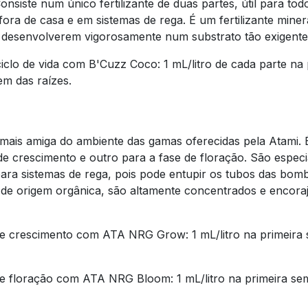
Consiste num único fertilizante de duas partes, útil para todo
fora de casa e em sistemas de rega. É um fertilizante mine
e desenvolverem vigorosamente num substrato tão exigent
lo de vida com B'Cuzz Coco: 1 mL/litro de cada parte na
em das raízes.
 mais amiga do ambiente das gamas oferecidas pela Atami.
e de crescimento e outro para a fase de floração. São espe
ra sistemas de rega, pois pode entupir os tubos das bomba
são de origem orgânica, são altamente concentrados e encor
 crescimento com ATA NRG Grow: 1 mL/litro na primeira 
 floração com ATA NRG Bloom: 1 mL/litro na primeira sem