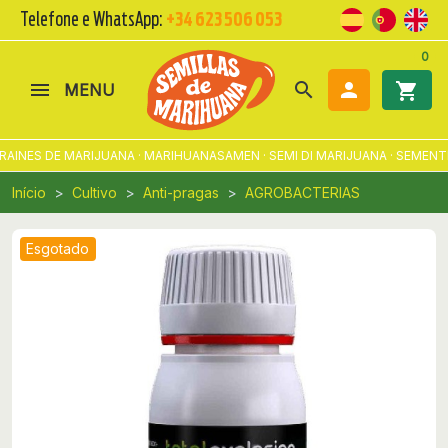
Telefone e WhatsApp:
+34 623 506 053
0
search

shopping_cart
MENU
AINES DE MARIJUANA · MARIHUANASAMEN · SEMI DI MARIJUANA · SEMENT
Início
Cultivo
Anti-pragas
AGROBACTERIAS
Esgotado