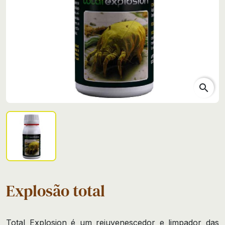
search
Explosão total
Total Explosion é um rejuvenescedor e limpador das