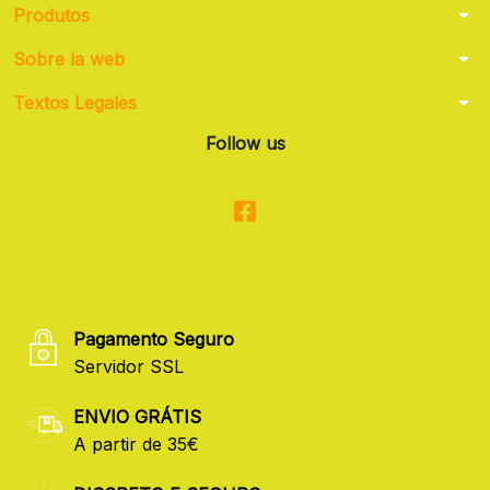
arrow_drop_down
Produtos
arrow_drop_down
Sobre la web
arrow_drop_down
Textos Legales
Follow us
Pagamento Seguro
Servidor SSL
ENVIO GRÁTIS
A partir de 35€