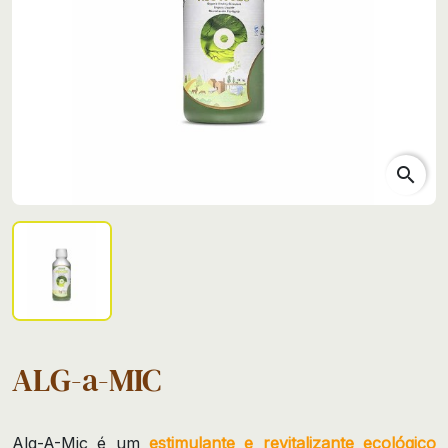
search
ALG-a-MIC
Alg-A-Mic é um
estimulante e revitalizante ecológico