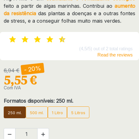
feito a partir de algas marinhas. Contribui ao
aumento
da resistência
das plantas a doenças e a outras fontes
de stress, e a conseguir folhas muito mais verdes.
(4,5/5) out of 2 total ratings
Read the reviews
- 20%
6,94 €
5,55 €
Com IVA
Formatos disponíveis: 250 ml.
250 ml.
500 ml.
1 Litro
5 Litros

