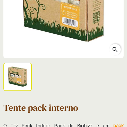
search
Tente pack interno
O Try Pack Indoor Pack de Biobizz é um
pack