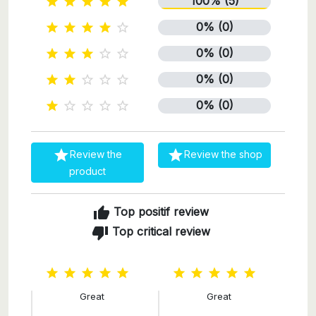
100% (5)





0% (0)





0% (0)





0% (0)





0% (0)







Review the
Review the shop
product
thumb_up
Top positif review
thumb_down
Top critical review










Great
Great