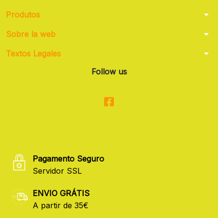
arrow_drop_down
Produtos
arrow_drop_down
Sobre la web
arrow_drop_down
Textos Legales
Follow us
Pagamento Seguro
Servidor SSL
ENVIO GRÁTIS
A partir de 35€