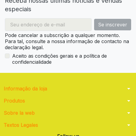
Receba nossas últimas notícias e vendas
especiais
Pode cancelar a subscrição a qualquer momento.
Para tal, consulte a nossa informação de contacto na
declaração legal.
Aceito as condições gerais e a política de
confidencialidade
arrow_drop_down
Informação da loja
arrow_drop_down
Produtos
arrow_drop_down
Sobre la web
arrow_drop_down
Textos Legales