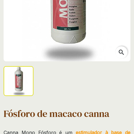
search
Fósforo de macaco canna
Canna Mono Fósforo é um
estimulador à base de