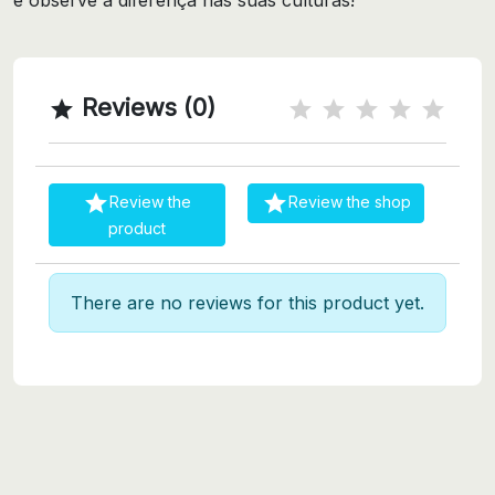
Reviews (0)



Review the
Review the shop
product
There are no reviews for this product yet.