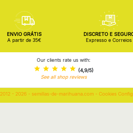
ENVIO GRÁTIS
DISCRETO E SEGUR
A partir de 35€
Expresso e Correios
Our clients rate us with:
(4,9/5)
See all shop reviews
2012 - 2026 - semillas-de-marihuana.com
-
Cookies Config