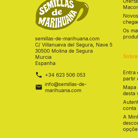
Ofert
Macon
Novos
chegad
Os mai
produt
semillas-de-marihuana.com
C/ Villanueva del Segura, Nave 5
30500 Molina de Segura
Sobre
Murcia
Espanha
Entra
phone
+34 623 506 053
partir
info@semillas-de-
mail
Mapa d
marihuana.com
desta
Autent
conta 
A Minh
desco
opçõe