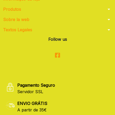
arrow_drop_down
Produtos
arrow_drop_down
Sobre la web
arrow_drop_down
Textos Legales
Follow us
Pagamento Seguro
Servidor SSL
ENVIO GRÁTIS
A partir de 35€