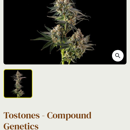
search
Tostones - Compound
Genetics