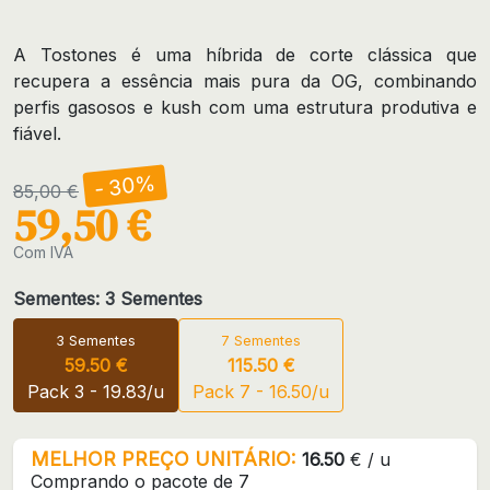
A Tostones é uma híbrida de corte clássica que
recupera a essência mais pura da OG, combinando
perfis gasosos e kush com uma estrutura produtiva e
fiável.
- 30%
85,00 €
59,50 €
Com IVA
Sementes: 3 Sementes
3 Sementes
7 Sementes
59.50 €
115.50 €
Pack 3 - 19.83/u
Pack 7 - 16.50/u
MELHOR PREÇO UNITÁRIO:
16.50
€ / u
Comprando o pacote de 7