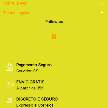
arrow_drop_down
Sobre la web
arrow_drop_down
Textos Legales
Follow us
Pagamento Seguro
Servidor SSL
ENVIO GRÁTIS
A partir de 35€
DISCRETO E SEGURO
Expresso e Correios