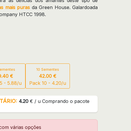
rá as delícias dos amantes deste tipo de
s mais puras
da Green House. Galardoada
 Company HTCC 1998.
Sementes
10 Sementes
9.40 €
42.00 €
5 - 5.88/u
Pack 10 - 4.20/u
TÁRIO:
4.20
€ / u Comprando o pacote
 com várias opções