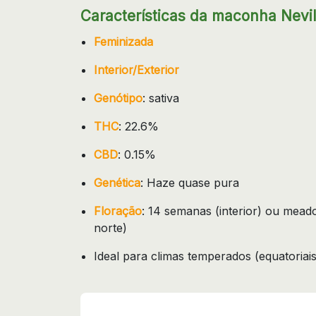
Características da maconha Nevil
Feminizada
Interior/Exterior
Genótipo
: sativa
THC
: 22.6%
CBD
: 0.15%
Genética
: Haze quase pura
Floração
: 14 semanas (interior) ou mead
norte)
Ideal para climas temperados (equatoriais,