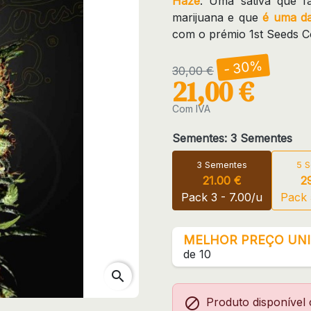
Haze
. Uma sativa que fa
marijuana e que
é uma da
com o prémio 1st Seeds
- 30%
30,00 €
21,00 €
Com IVA
Sementes: 3 Sementes
3 Sementes
5 
21.00 €
2
Pack 3 - 7.00/u
Pack 
MELHOR PREÇO UNI
de 10
search

Produto disponível