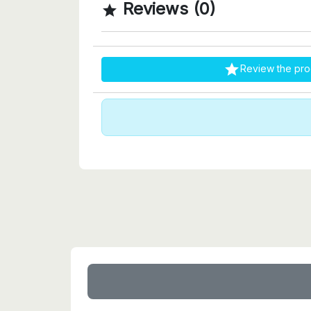
Reviews (0)


Review the pro