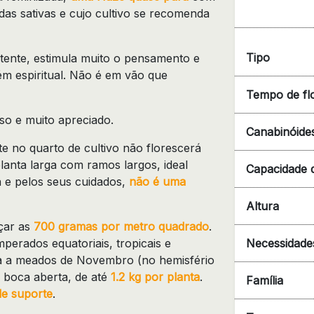
das sativas e cujo cultivo se recomenda
Tipo
tente, estimula muito o pensamento e
m espiritual. Não é em vão que
Tempo de fl
o e muito apreciado.
Canabinóide
e no quarto de cultivo não florescerá
anta larga com ramos largos, ideal
Capacidade 
 e pelos seus cuidados,
não é uma
Altura
çar as
700 gramas por metro quadrado
.
perados equatoriais, tropicais e
Necessidades
ida a meados de Novembro (no hemisfério
 boca aberta, de até
1.2 kg por planta
.
Família
de suporte
.