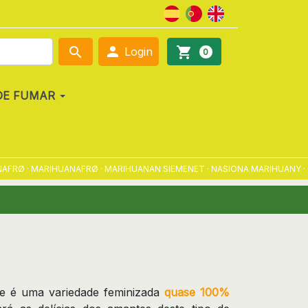

search
shopping_cart
Login
0
DE FUMAR
Ø · MARIHUANAFRØ · MARIHUANAN SIEMENET · NASIONA MARIHUANY · SEM
e é uma variedade feminizada
quase 100%