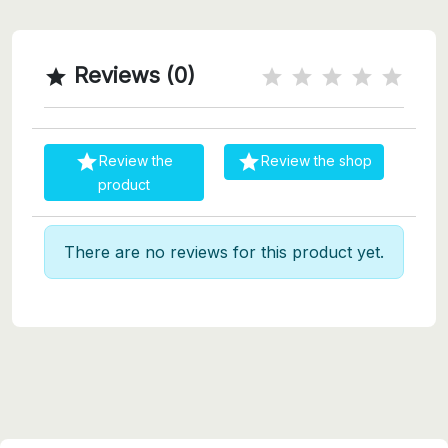
Reviews (0)



Review the
Review the shop
product
There are no reviews for this product yet.