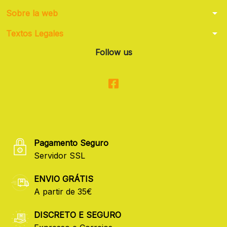
arrow_drop_down
Sobre la web
arrow_drop_down
Textos Legales
Follow us
Pagamento Seguro
Servidor SSL
ENVIO GRÁTIS
A partir de 35€
DISCRETO E SEGURO