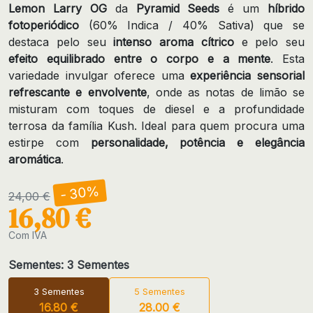
Lemon Larry OG
da
Pyramid Seeds
é um
híbrido
fotoperiódico
(60% Indica / 40% Sativa) que se
destaca pelo seu
intenso aroma cítrico
e pelo seu
efeito equilibrado entre o corpo e a mente
. Esta
variedade invulgar oferece uma
experiência sensorial
refrescante e envolvente
, onde as notas de limão se
misturam com toques de diesel e a profundidade
terrosa da família Kush. Ideal para quem procura uma
estirpe com
personalidade, potência e elegância
aromática
.
- 30%
24,00 €
16,80 €
Com IVA
Sementes: 3 Sementes
3 Sementes
5 Sementes
16.80 €
28.00 €