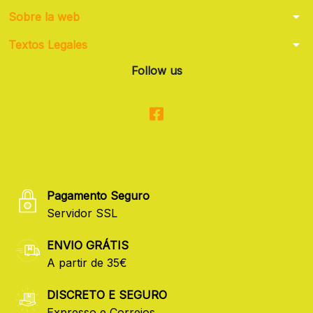
arrow_drop_down
Sobre la web
arrow_drop_down
Textos Legales
Follow us
Pagamento Seguro
Servidor SSL
ENVIO GRÁTIS
A partir de 35€
DISCRETO E SEGURO
Expresso e Correios