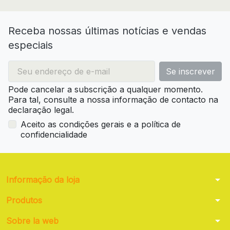
Receba nossas últimas notícias e vendas
especiais
Pode cancelar a subscrição a qualquer momento.
Para tal, consulte a nossa informação de contacto na
declaração legal.
Aceito as condições gerais e a política de
confidencialidade
arrow_drop_down
Informação da loja
arrow_drop_down
Produtos
arrow_drop_down
Sobre la web