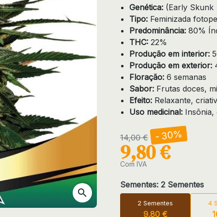
Genética:
(Early Skunk
Tipo:
Feminizada fotope
Predominância:
80% Índ
THC:
22%
Produção em interior:
5
Produção em exterior:
4
Floração:
6 semanas
Sabor:
Frutas doces, m
Efeito:
Relaxante, criati
Uso medicinal:
Insônia, 
- 30%
14,00 €
9,80 €
Com IVA
Sementes: 2 Sementes
search
2 Sementes
4 
9.80 €
1