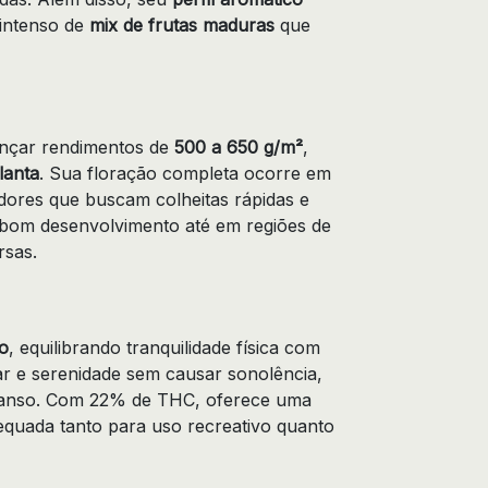
 intenso de
mix de frutas maduras
que
cançar rendimentos de
500 a 650 g/m²
,
lanta
. Sua floração completa ocorre em
adores que buscam colheitas rápidas e
e bom desenvolvimento até em regiões de
rsas.
vo
, equilibrando tranquilidade física com
ar e serenidade sem causar sonolência,
scanso. Com 22% de THC, oferece uma
equada tanto para uso recreativo quanto