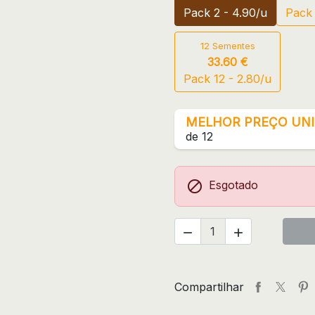
Pack 2 - 4.90/u
Pack 
12 Sementes
33.60 €
Pack 12 - 2.80/u
MELHOR PREÇO UNI
de 12

Esgotado


Compartilhar