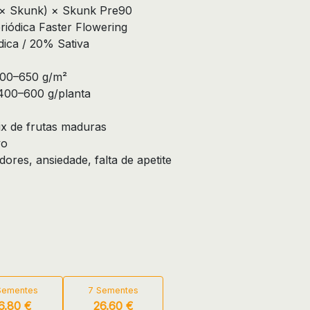
 × Skunk) × Skunk Pre90
riódica Faster Flowering
ica / 20% Sativa
00–650 g/m²
00–600 g/planta
ix de frutas maduras
vo
dores, ansiedade, falta de apetite
Sementes
7 Sementes
6.80 €
26.60 €