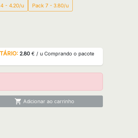
4 - 4.20/u
Pack 7 - 3.80/u
TÁRIO:
2.80
€ / u Comprando o pacote

Adicionar ao carrinho