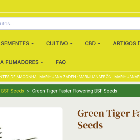
SEMENTES
CULTIVO
CBD
ARTIGOS 
RA FUMADORES
FAQ
S DE MACONHA · MARIHUANA ZADEN · MARIJUANAFRÖN · MARIHUANAFRØ ·
BSF Seeds
Green Tiger Faster Flowering BSF Seeds
Green Tiger F
Seeds