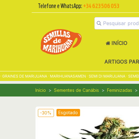
Telefone e WhatsApp:
+34 623 506 053
INÍCIO
ARTIGOS PA
INES DE MARIJUANA · MARIHUANASAMEN · SEMI DI MARIJUANA · SEMENTE
Início
Sementes de Canábis
Feminizadas
Esgotado
-30%