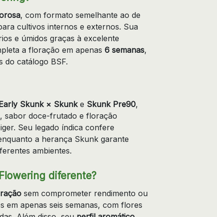
gorosa
, com formato semelhante ao de
para cultivos internos e externos. Sua
frios e úmidos graças à excelente
ompleta a floração em apenas
6 semanas
,
s do catálogo BSF.
Early Skunk × Skunk
e
Skunk Pre90
,
 sabor doce-frutado e floração
ger. Seu legado índica confere
, enquanto a herança Skunk garante
iferentes ambientes.
Flowering diferente?
oração
sem comprometer rendimento ou
es em apenas seis semanas, com flores
das. Além disso, seu
perfil aromático