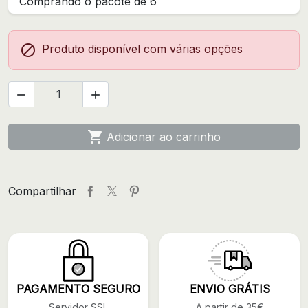
Comprando o pacote de 6

Produto disponível com várias opções



Adicionar ao carrinho
Compartilhar
PAGAMENTO SEGURO
ENVIO GRÁTIS
Servidor SSL
A partir de 35€