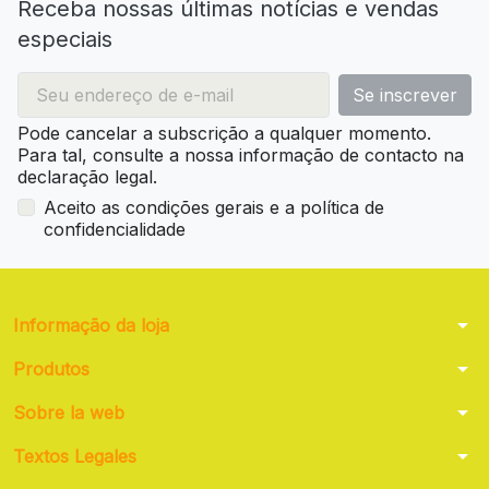
Receba nossas últimas notícias e vendas
especiais
Pode cancelar a subscrição a qualquer momento.
Para tal, consulte a nossa informação de contacto na
declaração legal.
Aceito as condições gerais e a política de
confidencialidade
arrow_drop_down
Informação da loja
arrow_drop_down
Produtos
arrow_drop_down
Sobre la web
arrow_drop_down
Textos Legales