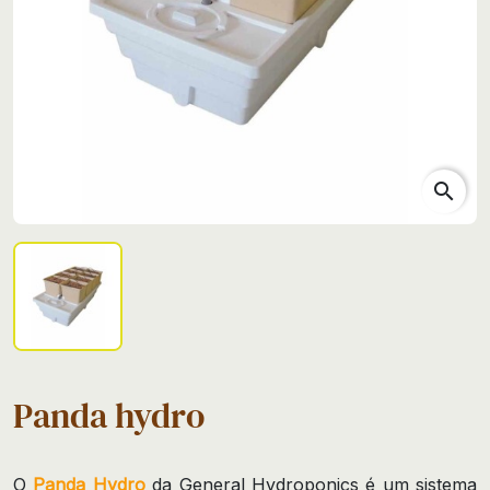
search
Panda hydro
O
Panda Hydro
da General Hydroponics é um sistema