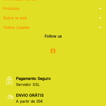
arrow_drop_down
Produtos
arrow_drop_down
Sobre la web
arrow_drop_down
Textos Legales
Follow us
Pagamento Seguro
Servidor SSL
ENVIO GRÁTIS
A partir de 35€