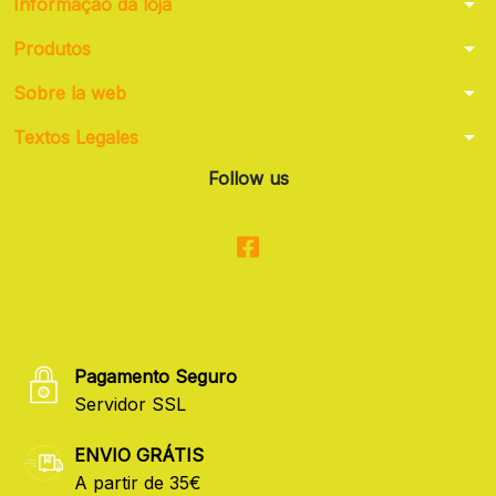
arrow_drop_down
Informação da loja
arrow_drop_down
Produtos
arrow_drop_down
Sobre la web
arrow_drop_down
Textos Legales
Follow us
Pagamento Seguro
Servidor SSL
ENVIO GRÁTIS
A partir de 35€