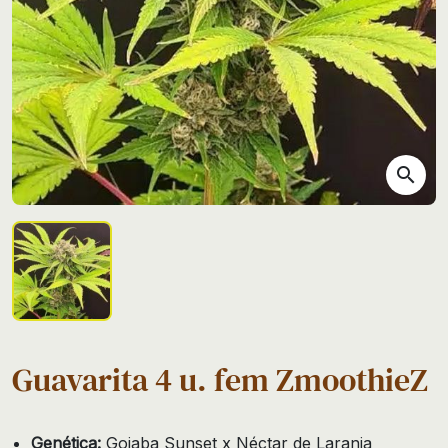
search
Guavarita 4 u. fem ZmoothieZ
Genética:
Goiaba Sunset x Néctar de Laranja