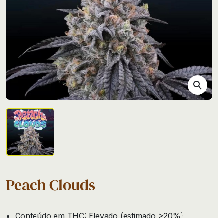
search
Peach Clouds
Conteúdo em THC: Elevado (estimado >20%)