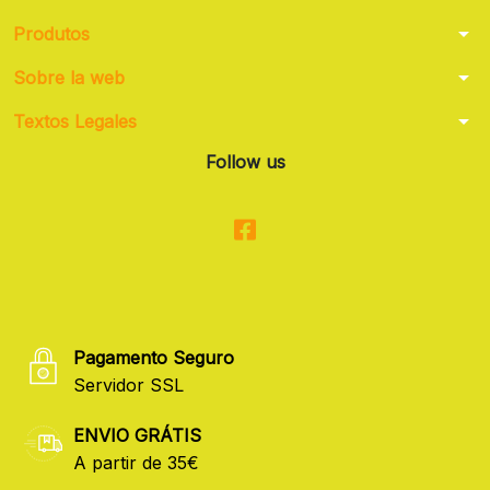
arrow_drop_down
Produtos
arrow_drop_down
Sobre la web
arrow_drop_down
Textos Legales
Follow us
Pagamento Seguro
Servidor SSL
ENVIO GRÁTIS
A partir de 35€