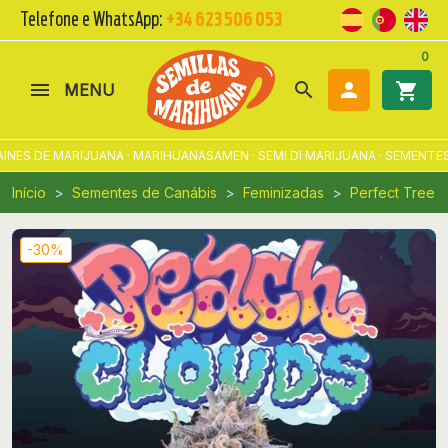
Telefone e WhatsApp:
+34 623 506 053
0
search

shopping_cart
MENU
ES DE MARIJUANA · MARIHUANASAMEN · SEMI DI MARIJUANA · SEMENTES 
Início
Sementes de Canábis
Feminizadas
Perfect Tree
-30%