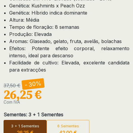
Genética: Kushmints x Peach Ozz
Genética: Híbrido indica dominante
Altura: Média
Tempo de floração: 8 semanas
Produção: Elevada
Aromas: Glaseado, gelato, fruta, avelãs, bolachas
Efeitos: Potente efeito corporal, relaxamento
intenso, ideal para descanso
Facilidade de cultivo: Elevada, excelente candidata
para extracções
- 30%
37,50 €
26,25 €
Com IVA
Sementes: 3 + 1 Sementes
3 + 1 Sementes
6 Sementes
26.25 €
42.00 €