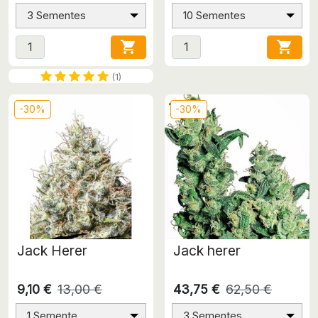
3 Sementes
10 Sementes


(1)
-30%
-30%
Jack Herer
Jack herer
9,10 €
13,00 €
43,75 €
62,50 €
1 Semente
3 Sementes