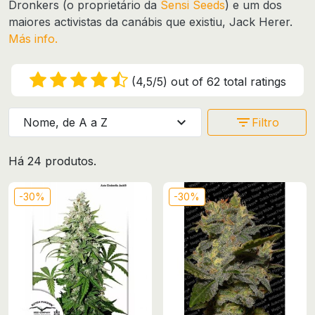
Dronkers (o proprietário da
Sensi Seeds
) e um dos
maiores activistas da canábis que existiu, Jack Herer.
Más info.
(4,5/5) out of 62 total ratings
expand_more
filter_list
Nome, de A a Z
Filtro
Há 24 produtos.
-30%
-30%