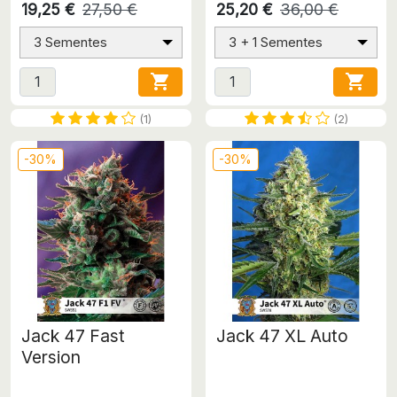
19,25 €
27,50 €
25,20 €
36,00 €
3 Sementes
3 + 1 Sementes


(1)
(2)
-30%
-30%
Jack 47 Fast
Jack 47 XL Auto
Version