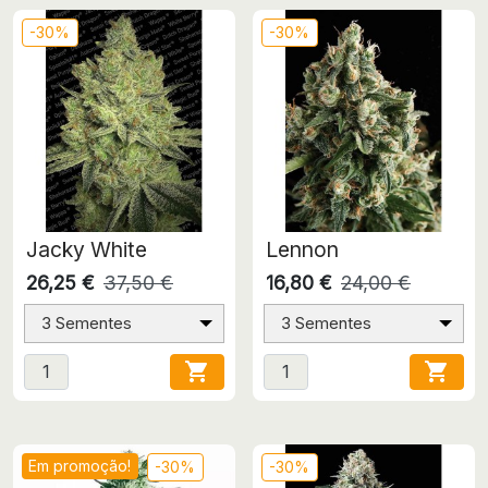
-30%
-30%
Jacky White
Lennon
26,25 €
37,50 €
16,80 €
24,00 €
3 Sementes
3 Sementes


Em promoção!
-30%
-30%