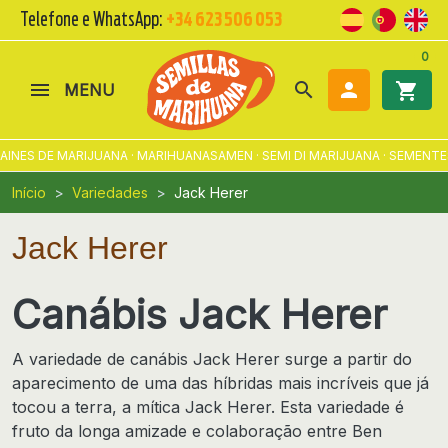
Telefone e WhatsApp:
+34 623 506 053
0
search

shopping_cart
MENU
S DE MARIJUANA · MARIHUANASAMEN · SEMI DI MARIJUANA · SEMENTES D
Início
Variedades
Jack Herer
Jack Herer
Canábis Jack Herer
A variedade de canábis Jack Herer surge a partir do
aparecimento de
uma das híbridas mais incríveis que já
tocou a terra
, a mítica Jack Herer. Esta variedade é
fruto da longa amizade e colaboração entre Ben