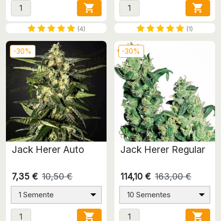


(4)
(1)
-30%
-30%
Jack Herer Auto
Jack Herer Regular
7,35 €
10,50 €
114,10 €
163,00 €
1 Semente
10 Sementes

