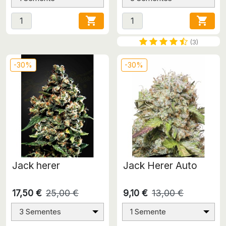


(3)
-30%
-30%
Jack herer
Jack Herer Auto
17,50 €
25,00 €
9,10 €
13,00 €
3 Sementes
1 Semente