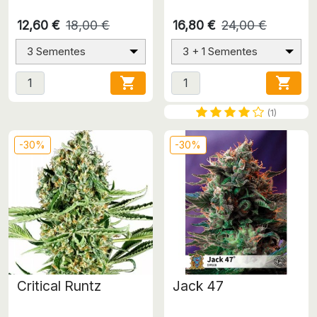
12,60 €
18,00 €
16,80 €
24,00 €
3 Sementes
3 + 1 Sementes


(1)
-30%
-30%
Critical Runtz
Jack 47