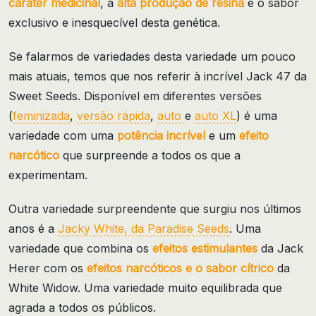
caráter medicinal
, a
alta produção de resina
e o sabor
exclusivo e inesquecível desta genética.
Se falarmos de variedades desta variedade um pouco
mais atuais, temos que nos referir à incrível Jack 47 da
Sweet Seeds. Disponível em diferentes versões
(
feminizada
,
versão rápida
,
auto
e
auto XL
) é uma
variedade com uma
potência incrível
e um
efeito
narcótico
que surpreende a todos os que a
experimentam.
Outra variedade surpreendente que surgiu nos últimos
anos é a
Jacky White, da Paradise Seeds
. Uma
variedade que combina os
efeitos estimulantes
da Jack
Herer com os
efeitos narcóticos e o sabor cítrico
da
White Widow. Uma variedade muito equilibrada que
agrada a todos os públicos.