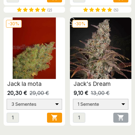
(2)
(5)
-30%
-30%
Jack la mota
Jack's Dream
20,30 €
29,00 €
9,10 €
13,00 €
3 Sementes
1 Semente

