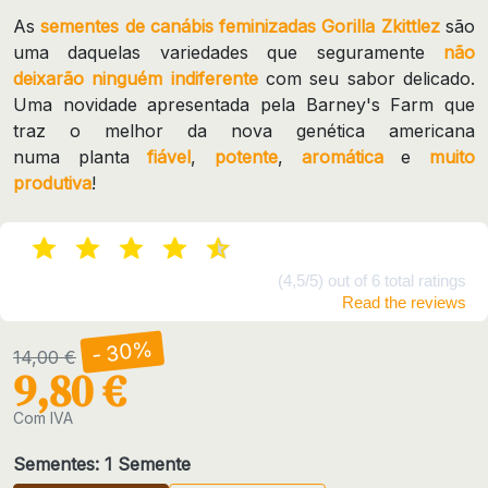
As
sementes de canábis feminizadas Gorilla Zkittlez
são
uma daquelas variedades que seguramente
não
deixarão ninguém indiferente
com seu sabor delicado.
Uma novidade apresentada pela Barney's Farm que
traz o melhor da nova genética americana
numa planta
fiável
,
potente
,
aromática
e
muito
produtiva
!
(4,5/5) out of 6 total ratings
Read the reviews
- 30%
14,00 €
9,80 €
Com IVA
Sementes: 1 Semente