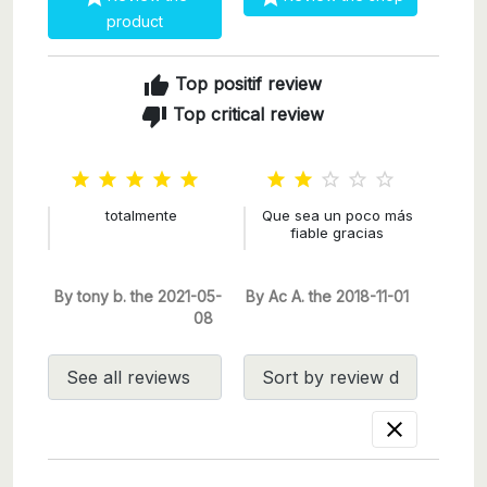
product
thumb_up
Top positif review
thumb_down
Top critical review










totalmente
Que sea un poco más
fiable gracias
By tony b. the 2021-05-
By Ac A. the 2018-11-01
08
