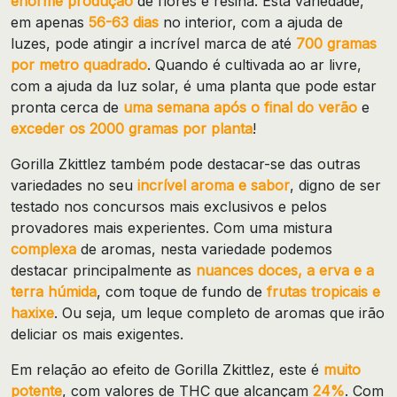
enorme produção
de flores e resina.
Esta variedade,
em apenas
56-63 dias
no interior, com a ajuda de
luzes, pode atingir a incrível marca de até
700 gramas
por metro quadrado
.
Quando é cultivada ao ar livre,
com a ajuda da luz solar, é uma planta que pode estar
pronta cerca de
uma semana após o final do verão
e
exceder os 2000 gramas por planta
!
Gorilla Zkittlez também pode destacar-se das outras
variedades no seu
incrível aroma e sabor
, digno de ser
testado nos concursos mais exclusivos e pelos
provadores mais experientes.
Com uma mistura
complexa
de aromas, nesta variedade podemos
destacar principalmente as
nuances doces, a erva e a
terra húmida
, com toque de fundo de
frutas tropicais e
haxixe
. Ou seja, um leque completo de
aromas que irão
deliciar os mais exigentes.
Em relação ao efeito de Gorilla Zkittlez, este é
muito
potente
, com valores de THC que alcançam
24%
.
Com