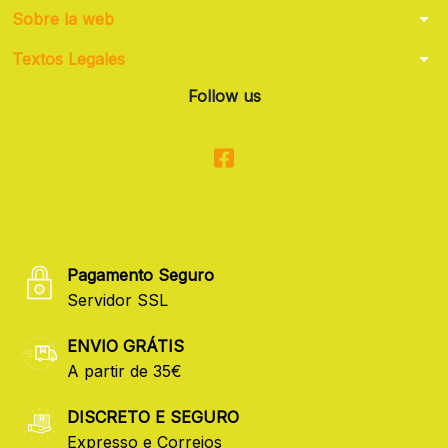
arrow_drop_down
Sobre la web
arrow_drop_down
Textos Legales
Follow us
Pagamento Seguro
Servidor SSL
ENVIO GRÁTIS
A partir de 35€
DISCRETO E SEGURO
Expresso e Correios