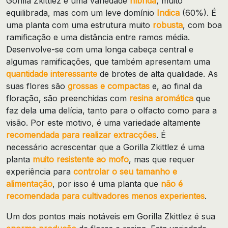
Gorilla Zkittlez é uma variedade
híbrida
, muito
equilibrada, mas com um leve domínio
Indica
(60%).
É
uma planta com uma estrutura muito
robusta
, com boa
ramificação e uma distância entre ramos média.
Desenvolve-se com uma longa cabeça central e
algumas ramificações, que também apresentam uma
quantidade interessante
de brotes de alta qualidade. As
suas
flores são
grossas e compactas
e, ao final da
floração, são preenchidas com
resina aromática
que
faz dela uma delícia, tanto para o olfacto como para a
visão.
Por este motivo, é uma variedade altamente
recomendada para realizar extracções
. É
necessário
acrescentar que a Gorilla Zkittlez é uma
planta
muito resistente ao mofo
, mas que requer
experiência para
controlar o seu tamanho e
alimentação
, por isso é uma planta que
não é
recomendada para cultivadores menos experientes
.
Um dos pontos mais notáveis ​​em Gorilla Zkittlez é sua