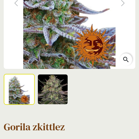
Previous
Next
search
Gorila zkittlez