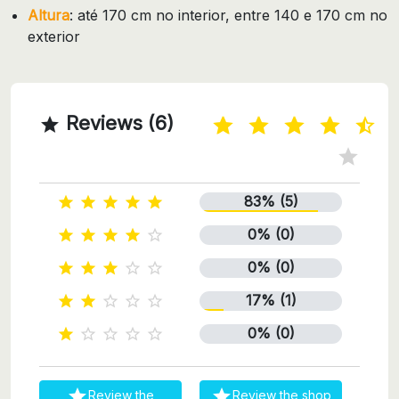
Altura
: até 170 cm no interior, entre 140 e 170 cm no
exterior
Reviews (6)

83% (5)





0% (0)





0% (0)





17% (1)





0% (0)







Review the
Review the shop