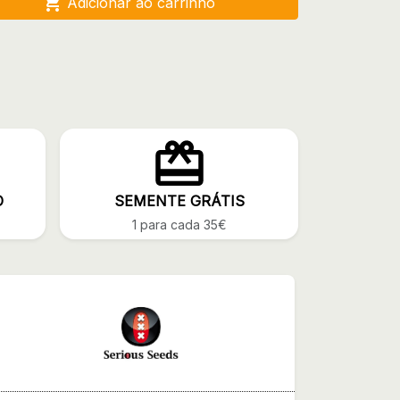

Adicionar ao carrinho
O
SEMENTE GRÁTIS
1 para cada 35€