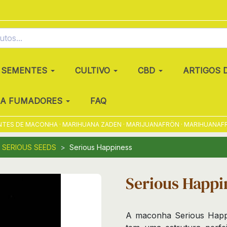
SEMENTES
CULTIVO
CBD
ARTIGOS 
RA FUMADORES
FAQ
 DE MACONHA · MARIHUANA ZADEN · MARIJUANAFRÖN · MARIHUANAFRØ · 
SERIOUS SEEDS
Serious Happiness
Serious Happi
A maconha Serious Happi