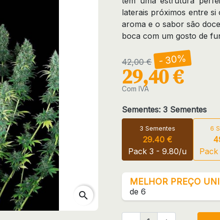
tem uma estrutura perfei
laterais próximos entre si
aroma e o sabor são doces
boca com um gosto de fun
- 30%
42,00 €
29,40 €
Com IVA
Sementes: 3 Sementes
3 Sementes
6 
29.40 €
4
Pack 3 - 9.80/u
Pack 
MELHOR PREÇO UNI
de 6
search