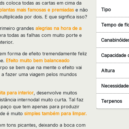
s coloca todas as cartas em cima da
Tipo
plantas mais famosas e premiadas
e não
ltiplicada por dois. E que signfica isso?
Tempo de fl
primeiro grandes
alegrias na hora de a
era todas as falhas com muito porte e
Canabinóide
terior.
em forma de efeito tremendamente feliz
Capacidade 
me.
Efeito muito bem balanceado
po se bem que na mente o efeito vai
Altura
 a fazer uma viagem pelos mundos
Necessidades
ita para interior
, desenvolve muitos
stância internodal muito curta. Tal faz
Terpenos
spaço que tem apenas para produzir
ade é muito
simples também para limpar.
om tons picantes, deixando a boca com