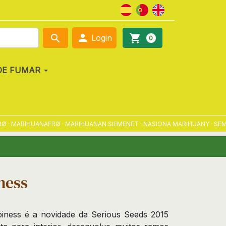

search
shopping_cart
Login
0
DE FUMAR
MARIHUANAFRØ · MARIHUANAN SIEMENET · NASIONA MARIHUANY · SEMENA 
ness
ness é a novidade da Serious Seeds 2015