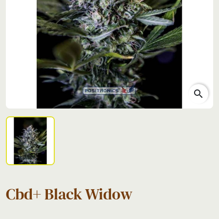
search
Cbd+ Black Widow