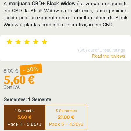
A
marijuana CBD+ Black Widow
é a versão enriquecida
em CBD da Black Widow da Positronics, um especimen
obtido pelo cruzamento entre o melhor clone da Black
Widow e plantas com alta concentração em CBD.
(5/5) out of 1 total ratings
Read the reviews
- 30%
8,00 €
5,60 €
Com IVA
Sementes: 1 Semente
1 Semente
5 Sementes
5.60 €
21.00 €
Pack 1 - 5.60/u
Pack 5 - 4.20/u