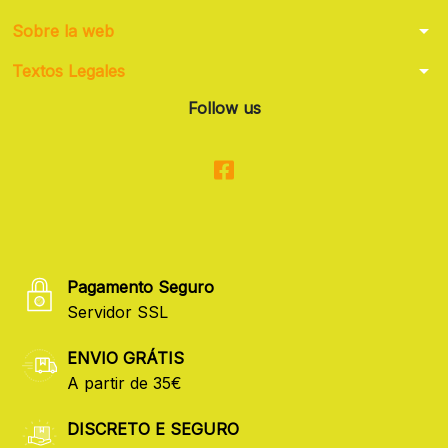
arrow_drop_down
Sobre la web
arrow_drop_down
Textos Legales
Follow us
Pagamento Seguro
Servidor SSL
ENVIO GRÁTIS
A partir de 35€
DISCRETO E SEGURO