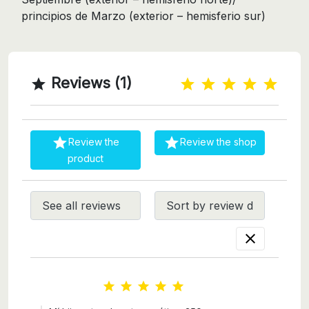
principios de Marzo (exterior – hemisferio sur)
Reviews (1)



Review the
Review the shop
product





