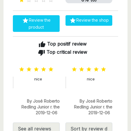







Review the
Review the shop
product
thumb_up
Top positif review
thumb_down
Top critical review










nice
nice
By José Roberto
By José Roberto
Redling Junior r. the
Redling Junior r. the
2019-12-06
2019-12-06