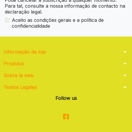
Pode cancelar a subscrição a qualquer momento.
Para tal, consulte a nossa informação de contacto na
declaração legal.
Aceito as condições gerais e a política de
confidencialidade
arrow_drop_down
Informação da loja
arrow_drop_down
Produtos
arrow_drop_down
Sobre la web
arrow_drop_down
Textos Legales
Follow us