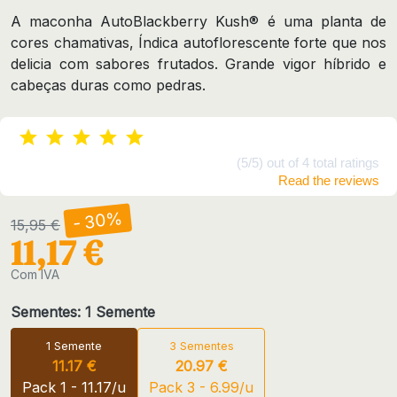
A maconha AutoBlackberry Kush® é uma planta de
cores chamativas, Índica autoflorescente forte que nos
delicia com sabores frutados. Grande vigor híbrido e
cabeças duras como pedras.
(5/5) out of 4 total ratings
Read the reviews
- 30%
15,95 €
11,17 €
Com IVA
Sementes: 1 Semente
1 Semente
3 Sementes
11.17 €
20.97 €
Pack 1 - 11.17/u
Pack 3 - 6.99/u