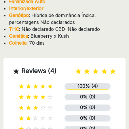
Feminizada Auto
Interior/exterior
Genótipo
: Híbrida de dominância Índica,
percentagens Não declarados
THC
: Não declarado CBD: Não declarado
Genética
: Blueberry x Kush
Colheita
: 70 dias
Reviews (4)

100% (4)





0% (0)





0% (0)





0% (0)





0% (0)