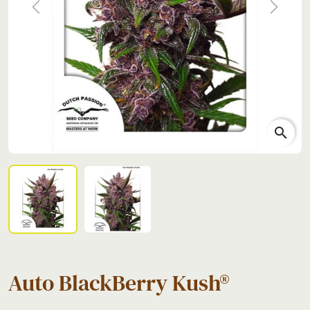
Previous
Next
search
Auto BlackBerry Kush®