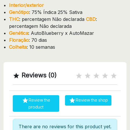
Interior/exterior
Genótipo
: 75% Índica 25% Sativa
THC
: percentagem Não declarada
CBD
:
percentagem Não declarada
Genética
: AutoBlueberry x AutoMazar
Floração
: 70 dias
Colheita
: 10 semanas
Reviews (0)



Review the
Review the shop
product
There are no reviews for this product yet.