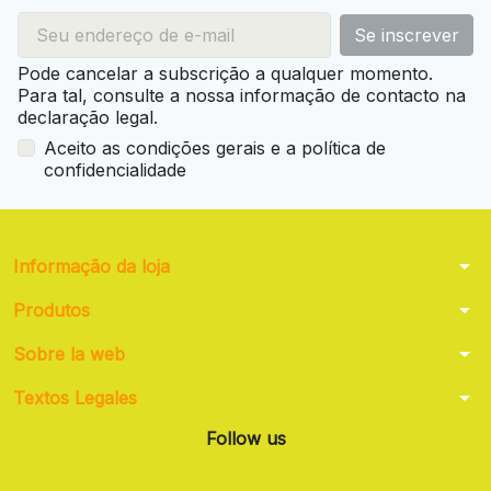
Pode cancelar a subscrição a qualquer momento.
Para tal, consulte a nossa informação de contacto na
declaração legal.
Aceito as condições gerais e a política de
confidencialidade
arrow_drop_down
Informação da loja
arrow_drop_down
Produtos
arrow_drop_down
Sobre la web
arrow_drop_down
Textos Legales
Follow us