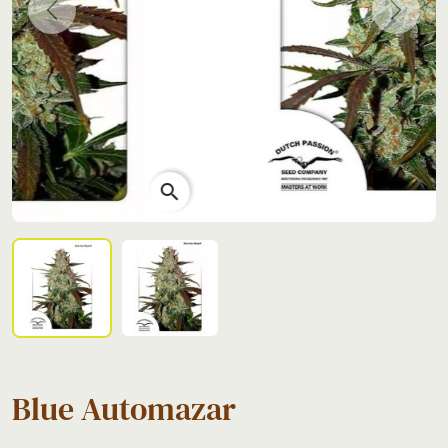
Previous
Next
search
Blue Automazar