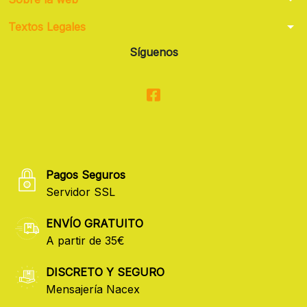
arrow_drop_down
Textos Legales
Síguenos
Pagos Seguros
Servidor SSL
ENVÍO GRATUITO
A partir de 35€
DISCRETO Y SEGURO
Mensajería Nacex