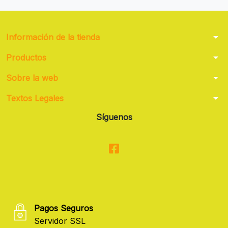
arrow_drop_down
Información de la tienda
arrow_drop_down
Productos
arrow_drop_down
Sobre la web
arrow_drop_down
Textos Legales
Síguenos
Pagos Seguros
Servidor SSL