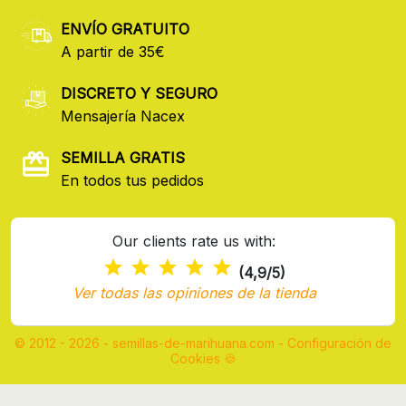
ENVÍO GRATUITO
A partir de 35€
DISCRETO Y SEGURO
Mensajería Nacex
SEMILLA GRATIS
En todos tus pedidos
Our clients rate us with:
(4,9/5)
Ver todas las opiniones de la tienda
© 2012 - 2026 - semillas-de-marihuana.com
-
Configuración de
Cookies 🍪