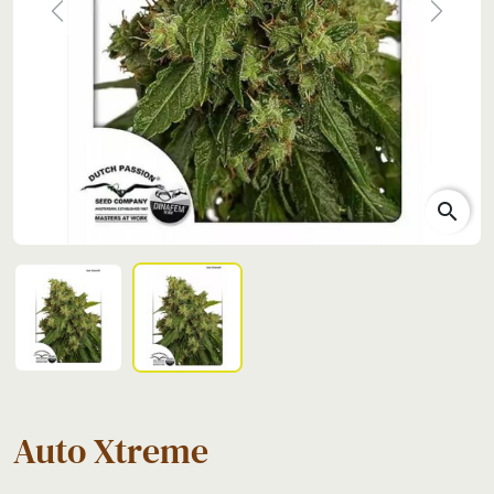
Previous
Next
search
Auto Xtreme